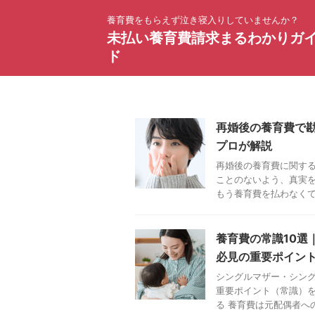
養育費をもらえず泣き寝入りしていませんか？
未払い養育費請求まるわかりガ
ド
再婚後の養育費で
プロが解説
再婚後の養育費に関す
ことのないよう、真実を
もう養育費を払わなくてい
養育費の常識10選
必見の重要ポイン
シングルマザー・シン
重要ポイント（常識）を
る 養育費は元配偶者への