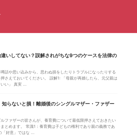
イ
勘違いしてない？誤解されがちな9つのケースを法律の
る噂話や思い込みから、思わぬ損をしたりトラブルになったりする
押さえておいてください。 誤解1: 「母親が再婚したら、元父親は
い」 真実 ...
｜知らないと損！離婚後のシングルマザー・ファザー
ト
グルファザーの皆さんが、養育費について最低限押さえておきたい
まとめます。 常識1：養育費は子どもの権利であり親の義務であ
「好意」ではな ...