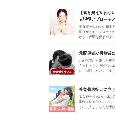
【養育費を払わな
る説得アプローチ
養育費を払わない相手
働きかけるアプローチが
かして行動を促すテクニッ
元配偶者が再婚後
元配偶者が再婚した場
みましょう。 離婚後し
に「減額したい」「支払い
養育費未払いに立
養育費の未払いに悩ん
事例を5つ紹介します。
うに工夫し、どんな手続き