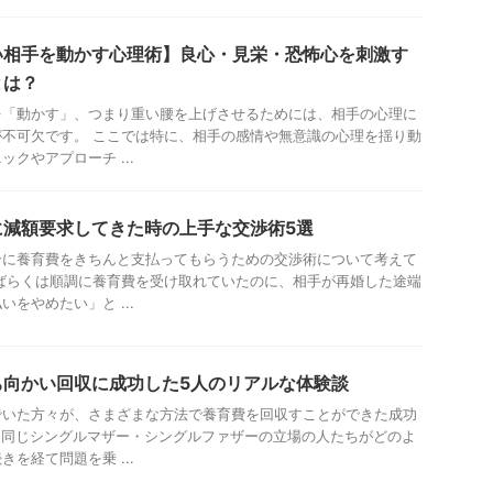
い相手を動かす心理術】良心・見栄・恐怖心を刺激す
とは？
を「動かす」、つまり重い腰を上げさせるためには、相手の心理に
不可欠です。 ここでは特に、相手の感情や無意識の心理を揺り動
クやアプローチ ...
に減額要求してきた時の上手な交渉術5選
合に養育費をきちんと支払ってもらうための交渉術について考えて
ばらくは順調に養育費を受け取れていたのに、相手が再婚した途端
をやめたい」と ...
ち向かい回収に成功した5人のリアルな体験談
でいた方々が、さまざまな方法で養育費を回収すことができた成功
 同じシングルマザー・シングルファザーの立場の人たちがどのよ
を経て問題を乗 ...